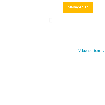
Manegeplan
Volgende Item
→