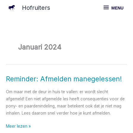
Ga
MENU
Hofruiters
MENU
naar
de
inhoud
Januari 2024
Reminder: Afmelden manegelessen!
Reminder:
Afmelden
Om maar met de deur in huis te vallen: er wordt slecht
manegelessen!
afgemeld! Een niet afgemelde les heeft consequenties voor de
pony- en paardenindeling, maar betekent ook dat je niet mag
inhalen. Lees daarom snel verder hoe je kunt afmelden.
Meer lezen »