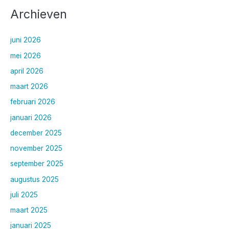
o
Archieven
e
k
juni 2026
n
a
mei 2026
a
april 2026
r
maart 2026
:
februari 2026
januari 2026
december 2025
november 2025
september 2025
augustus 2025
juli 2025
maart 2025
januari 2025