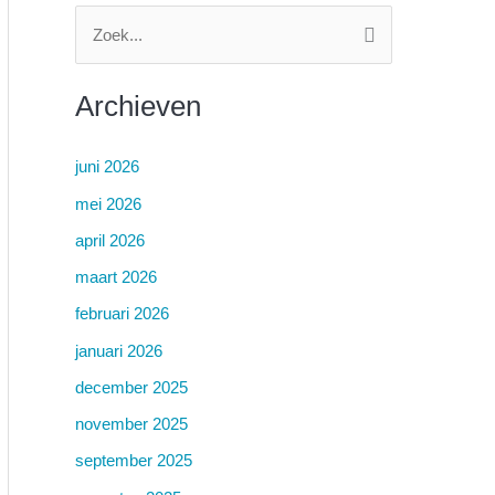
Z
o
Archieven
e
k
juni 2026
n
mei 2026
a
a
april 2026
r
maart 2026
:
februari 2026
januari 2026
december 2025
november 2025
september 2025