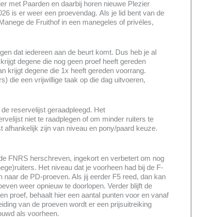
ier met Paarden en daarbij horen nieuwe Plezier
026 is er weer een proevendag.
Als je lid bent van de
p Manege de Fruithof in een manegeles of privéles,
orgen dat iedereen aan de beurt komt. Dus heb je al
ijgt degene die nog geen proef heeft gereden
 krijgt degene die 1x heeft gereden voorrang.
rs) die een vrijwillige taak op die dag uitvoeren,
t de reservelijst geraadpleegd. Het
velijst niet te raadplegen of om minder ruiters te
jst afhankelijk zijn van niveau en pony/paard keuze.
r de FNRS herschreven, ingekort en verbetert om nog
nege)ruiters.
Het niveau dat je voorheen had bij de F-
aar de PD-proeven. Als jij eerder F5 reed, dan kan
roeven weer opnieuw te doorlopen. Verder blijft de
en proef, behaalt hier een aantal punten voor en vanaf
iding van de proeven wordt er een prijsuitreiking
ouwd als voorheen.