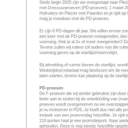
Sinds begin 2025 zijn we overgestapt naar Plez
met Dressuurproeven (PD-proeven). 1 maart 2
Hofruiters èn Plezier met Paarden en je rijdt o
mag je meedoen met de PD-proeven.
Er zijn 6 PD-dagen dit jaar. We willen ervoor z
een keer met de PD-proeven meegereden, dan kr
voorrang. Heb je al 2x of meer meegereden? Dan
Tevens zullen wij ruiters (of ouders van die ruite
voorrang geven op de startlijst/reservelijst.
Bij afmelding of ruimte binnen de startlijst, word
Wedstrijdsecretariaat mag beslissen om de reser
laten starten, tevens kan plaatsing op de startli
PD-proeven
De F-proeven die wij eerder gebruikte zijn doo
beter aan te sluiten bij de ontwikkeling van (ma
proeven wordt overgenomen nu we overstappen n
je nu instromen in PD5. Je hoeft dus niet alle p
insteek van een proevendag hetzelfde. Je rijdt e
210 punten haal je een promotiepunt. Naar aanle
gehouden. Deze is nog steeds hetzelfde opgeb