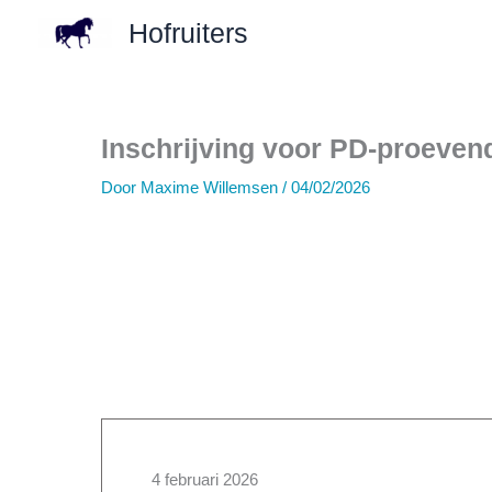
Ga
Hofruiters
naar
de
inhoud
Inschrijving voor PD-proeven
Door
Maxime Willemsen
/
04/02/2026
4 februari 2026